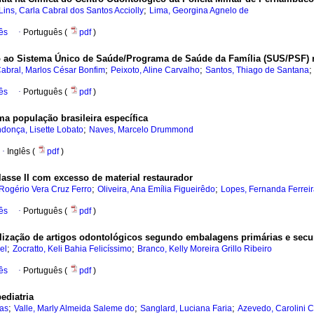
;
Lins, Carla Cabral dos Santos Acciolly
Lima, Georgina Agnelo de
ês
·
Português (
pdf
)
o ao Sistema Único de Saúde/Programa de Saúde da Família (SUS/PSF) 
;
;
abral, Marlos César Bonfim
Peixoto, Aline Carvalho
Santos, Thiago de Santana
ês
·
Português (
pdf
)
 população brasileira específica
;
donça, Lisette Lobato
Naves, Marcelo Drummond
·
Inglês (
pdf
)
lasse II com excesso de material restaurador
;
;
Rogério Vera Cruz Ferro
Oliveira, Ana Emília Figueirêdo
Lopes, Fernanda Ferrei
ês
·
Português (
pdf
)
ilização de artigos odontológicos segundo embalagens primárias e secu
;
;
el
Zocratto, Keli Bahia Felicíssimo
Branco, Kelly Moreira Grillo Ribeiro
ês
·
Português (
pdf
)
ediatria
;
;
;
gas
Valle, Marly Almeida Saleme do
Sanglard, Luciana Faria
Azevedo, Carolini C