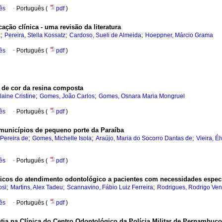
ês
·
Português (
pdf
)
ação clínica - uma revisão da literatura
;
;
;
a
Pereira, Stella Kossatz
Cardoso, Sueli de Almeida
Hoeppner, Márcio Grama
ês
·
Português (
pdf
)
e de cor da resina composta
;
;
laine Cristine
Gomes, João Carlos
Gomes, Osnara Maria Mongruel
ês
·
Português (
pdf
)
 municípios de pequeno porte da Paraíba
;
;
;
 Pereira de
Gomes, Michelle Isola
Araújo, Maria do Socorro Dantas de
Vieira, É
ês
·
Português (
pdf
)
ticos do atendimento odontológico a pacientes com necessidades espec
;
;
;
osi
Martins, Alex Tadeu
Scannavino, Fábio Luiz Ferreira
Rodrigues, Rodrigo Ven
ês
·
Português (
pdf
)
tia na Clínica do Centro Odontológico da Polícia Militar de Pernambuc