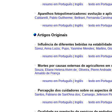
·
resumo em Português
|
Inglês
·
texto em Portugu
·
Aparelhos fotopolimerizadores: evolução e aplic
;
Caldarelli, Pablo Guilherme
Beltrani, Fernanda Carolin
·
resumo em Português
|
Inglês
·
texto em Portugu
Artigos Originais
·
Influência de diferentes bebidas na estabilidad
;
;
Szesz, Anna Luiza
Pupo, Yasmine Mendes
Martins, Gis
·
resumo em Português
|
Inglês
·
texto em Portugu
·
Mortes por causas externas de agricultores em
;
Souza, Eliane Helena Alvim de
Oliveira, Pierre Andrade
Arnaldo de França
·
resumo em Português
|
Inglês
·
texto em Portugu
·
Percepção dos cuidadores sobre os aspectos é
;
Santos, Fabiano de Sant'Ana dos
Camargo, Jeferson Fl
·
resumo em Português
|
Inglês
·
texto em Portugu
·
Qualidade na prestação de serviços de endodon