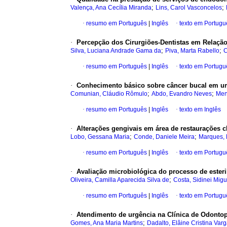
;
;
Valença, Ana Cecília Miranda
Lins, Carol Vasconcelos
·
resumo em Português
|
Inglês
·
texto em Portugu
·
Percepção dos Cirurgiões-Dentistas em Relaçã
;
;
Silva, Luciana Andrade Gama da
Piva, Marta Rabello
C
·
resumo em Português
|
Inglês
·
texto em Portugu
·
Conhecimento básico sobre câncer bucal em uma
;
;
Comunian, Cláudio Rômulo
Abdo, Evandro Neves
Men
·
resumo em Português
|
Inglês
·
texto em Inglês
·
Alterações gengivais em área de restaurações c
;
;
Lobo, Gessana Maria
Conde, Daniele Meira
Marques, 
·
resumo em Português
|
Inglês
·
texto em Portugu
·
Avaliação microbiológica do processo de ester
;
Oliveira, Camilla Aparecida Silva de
Costa, Sidinei Migu
·
resumo em Português
|
Inglês
·
texto em Portugu
·
Atendimento de urgência na Clínica de Odontop
;
Gomes, Ana Maria Martins
Dadalto, Elâine Cristina Var