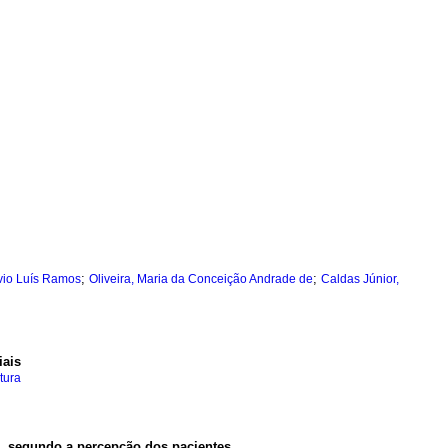
;
;
lvio Luís Ramos
Oliveira, Maria da Conceição Andrade de
Caldas Júnior,
iais
tura
o, segundo a percepção dos pacientes