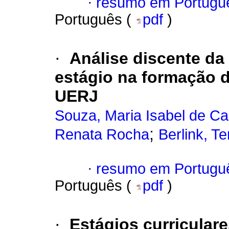
·
resumo em Portugu
Português (
pdf
)
·
Análise discente da
estágio na formação 
UERJ
Souza, Maria Isabel de Ca
;
Renata Rocha
Berlink, T
·
resumo em Portugu
Português (
pdf
)
·
Estágios curricular