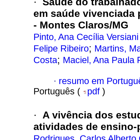
·
Saúde do trabalhad
em saúde vivenciada 
- Montes Claros/MG
Pinto, Ana Cecília Versian
;
Felipe Ribeiro
Martins, M
;
Costa
Maciel, Ana Paula 
·
resumo em Portugu
Português (
pdf
)
·
A vivência dos estu
atividades de ensino
Rodrigues, Carlos Alberto