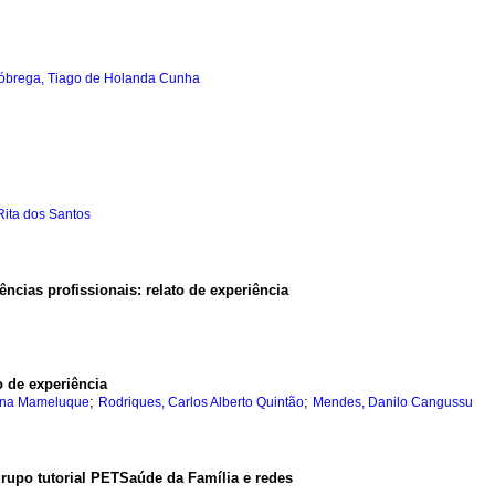
óbrega, Tiago de Holanda Cunha
 Rita dos Santos
ias profissionais: relato de experiência
 de experiência
;
;
tina Mameluque
Rodriques, Carlos Alberto Quintão
Mendes, Danilo Cangussu
rupo tutorial PETSaúde da Família e redes