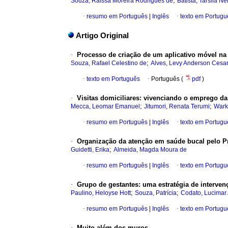
;
Souza, Raíssa Moreira Rodrigues de
Batista, Tarsila N
·
resumo em Português
|
Inglês
·
texto em Portugu
Artigo Original
·
Processo de criação de um aplicativo móvel na
;
Souza, Rafael Celestino de
Alves, Levy Anderson Cesa
·
texto em Português
·
Português (
pdf
)
·
Visitas domiciliares: vivenciando o emprego das 
;
;
Mecca, Leomar Emanuel
Jitumori, Renata Terumi
Warke
·
resumo em Português
|
Inglês
·
texto em Portugu
·
Organização da atenção em saúde bucal pelo P
;
Guidetti, Erika
Almeida, Magda Moura de
·
resumo em Português
|
Inglês
·
texto em Portugu
·
Grupo de gestantes: uma estratégia de interve
;
;
Paulino, Heloyse Hott
Souza, Patrícia
Codato, Lucimar 
·
resumo em Português
|
Inglês
·
texto em Portugu
·
Muito além dos muros