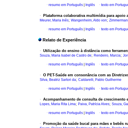
·
resumo em Português
|
Inglês
·
texto em Portugu
·
Plataforma colaborativa multimídia para apoio 
;
;
Meurer, Maria Inês
Wangenheim, Aldo von
Zimmermann
·
resumo em Português
|
Inglês
·
texto em Portugu
Relato de Experiência
·
Utilização do ensino à distância como ferramen
;
;
Souza, Maria Isabel de Castro de
Rendeiro, Marcia
Jo
·
resumo em Português
|
Inglês
·
texto em Portugu
·
O PET-Saúde em consonância com as Diretrizes 
;
Silva, Beatriz Sartori da
Caldarelli, Pablo Guilherme
·
resumo em Português
|
Inglês
·
texto em Portugu
·
Acompanhamento de consulta de crescimento e d
;
;
Lopes, Maria Rita Lima
Paiva, Patrícia Alves
Souza, Ga
·
resumo em Português
|
Inglês
·
texto em Portugu
·
Promoção da saúde bucal para mães e bebês na 