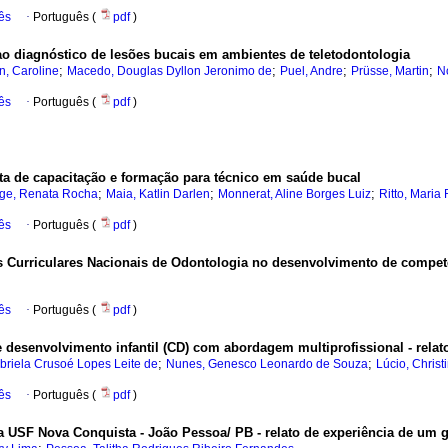
ês
·
Português (
pdf
)
ao diagnóstico de lesões bucais em ambientes de teletodontologia
;
;
;
;
, Caroline
Macedo, Douglas Dyllon Jeronimo de
Puel, Andre
Prüsse, Martin
N
ês
·
Português (
pdf
)
ta de capacitação e formação para técnico em saúde bucal
;
;
;
rge, Renata Rocha
Maia, Katlin Darlen
Monnerat, Aline Borges Luiz
Ritto, Maria
ês
·
Português (
pdf
)
Curriculares Nacionais de Odontologia no desenvolvimento de competênc
ês
·
Português (
pdf
)
esenvolvimento infantil (CD) com abordagem multiprofissional - relato
;
;
briela Crusoé Lopes Leite de
Nunes, Genesco Leonardo de Souza
Lúcio, Chris
ês
·
Português (
pdf
)
USF Nova Conquista - João Pessoa/ PB - relato de experiência de um g