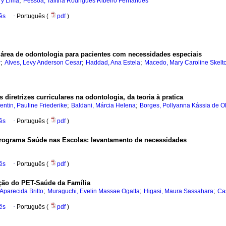
;
ery Lima
Pessoa, Talitha Rodrigues Ribeiro Fernandes
ês
·
Português (
pdf
)
 área de odontologia para pacientes com necessidades especiais
;
;
;
r
Alves, Levy Anderson Cesar
Haddad, Ana Estela
Macedo, Mary Caroline Skelt
diretrizes curriculares na odontologia, da teoria à pratica
;
;
ntin, Pauline Friederike
Baldani, Márcia Helena
Borges, Pollyanna Kássia de Ol
ês
·
Português (
pdf
)
rograma Saúde nas Escolas: levantamento de necessidades
ês
·
Português (
pdf
)
nção do PET-Saúde da Família
;
;
;
Aparecida Britto
Muraguchi, Evelin Massae Ogatta
Higasi, Maura Sassahara
Cas
ês
·
Português (
pdf
)