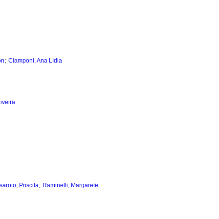
;
on
Ciamponi, Ana Lídia
iveira
;
aroto, Priscila
Raminelli, Margarete