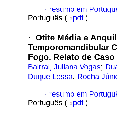
·
resumo em Portugu
Português (
pdf
)
·
Otite Média e Anqui
Temporomandibular Ca
Fogo.
Relato de Caso
;
Bairral, Juliana Vogas
Dua
;
Duque Lessa
Rocha Júni
·
resumo em Portugu
Português (
pdf
)