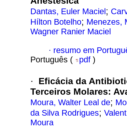
Anestésica
;
Dantas, Euler Maciel
Carv
;
Hílton Botelho
Menezes, M
Wagner Ranier Maciel
·
resumo em Portugu
Português (
pdf
)
·
Eficácia da Antibiot
Terceiros Molares: Av
;
Moura, Walter Leal de
Mo
;
da Silva Rodrigues
Valent
Moura