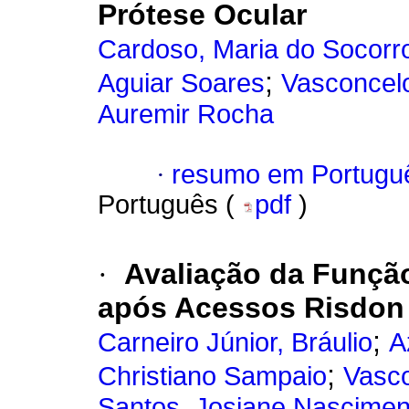
Prótese Ocular
Cardoso, Maria do Socorr
;
Aguiar Soares
Vasconcelo
Auremir Rocha
·
resumo em Portugu
Português (
pdf
)
·
Avaliação da Funçã
após Acessos Risdon
;
Carneiro Júnior, Bráulio
A
;
Christiano Sampaio
Vasco
Santos, Josiane Nascimen