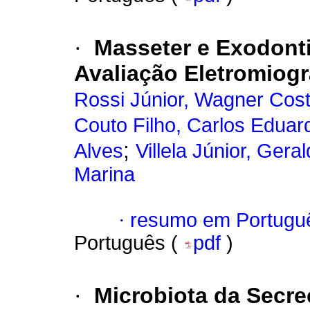
·
Masseter e Exodonti
Avaliação Eletromiogr
Rossi Júnior, Wagner Cos
Couto Filho, Carlos Edua
;
Alves
Villela Júnior, Gera
Marina
·
resumo em Portugu
Português (
pdf
)
·
Microbiota da Secre