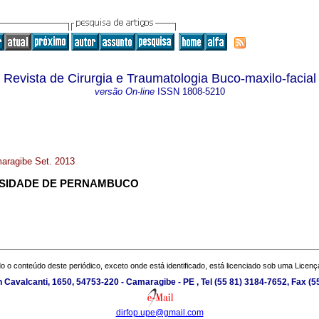
Revista de Cirurgia e Traumatologia Buco-maxilo-facial
versão On-line
ISSN
1808-5210
maragibe Set. 2013
ERSIDADE DE PERNAMBUCO
o o conteúdo deste periódico, exceto onde está identificado, está licenciado sob uma
Licenç
 Cavalcanti, 1650, 54753-220 - Camaragibe - PE , Tel (55 81) 3184-7652, Fax (
dirfop.upe@gmail.com