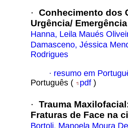
·
Conhecimento dos Ci
Urgência/ Emergência
Hanna, Leila Maués Olivei
Damasceno, Jéssica Men
Rodrigues
·
resumo em Portugu
Português (
pdf
)
·
Trauma Maxilofacial
Fraturas de Face na 
Bortoli, Manoela Moura D