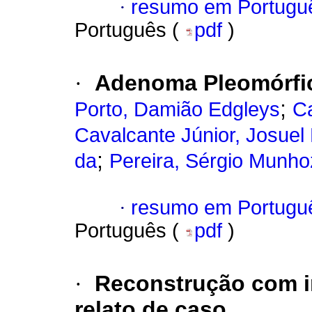
·
resumo em Portugu
Português (
pdf
)
·
Adenoma Pleomórfic
;
Porto, Damião Edgleys
C
Cavalcante Júnior, Josue
;
da
Pereira, Sérgio Munho
·
resumo em Portugu
Português (
pdf
)
·
Reconstrução com im
relato de caso