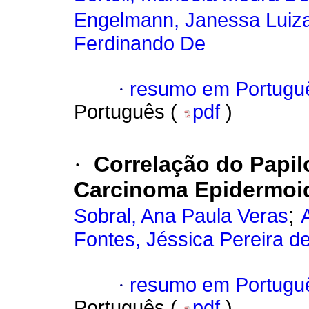
Engelmann, Janessa Luiz
Ferdinando De
·
resumo em Portugu
Português (
pdf
)
·
Correlação do Papi
Carcinoma Epidermoid
;
Sobral, Ana Paula Veras
Fontes, Jéssica Pereira d
·
resumo em Portugu
Português (
pdf
)