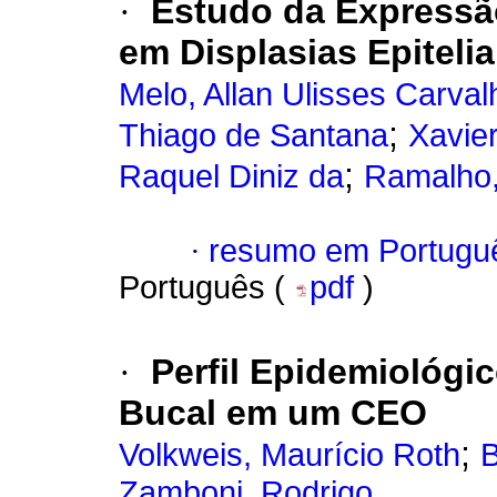
·
Estudo da Expressã
em Displasias Epiteli
Melo, Allan Ulisses Carval
;
Thiago de Santana
Xavier
;
Raquel Diniz da
Ramalho,
·
resumo em Portugu
Português (
pdf
)
·
Perfil Epidemiológi
Bucal em um CEO
;
Volkweis, Maurício Roth
B
Zamboni, Rodrigo