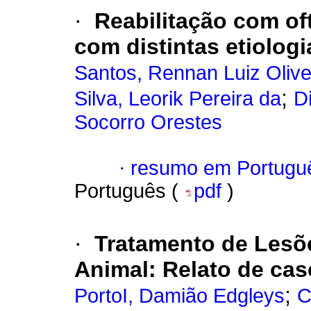
·
Reabilitação com of
com distintas etiologi
Santos, Rennan Luiz Olive
;
Silva, Leorik Pereira da
D
Socorro Orestes
·
resumo em Portugu
Português (
pdf
)
·
Tratamento de Lesõ
Animal: Relato de ca
;
PortoI, Damião Edgleys
C