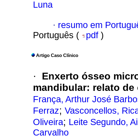
Luna
·
resumo em Portugu
Português (
pdf
)
Artigo Caso Clínico
·
Enxerto ósseo micr
mandibular: relato de
França, Arthur José Barb
;
Ferraz
Vasconcellos, Ric
;
Oliveira
Leite Segundo, Ai
Carvalho