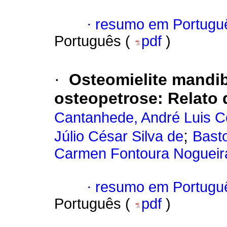
·
resumo em Portugu
Português (
pdf
)
·
Osteomielite mandib
osteopetrose: Relato 
Cantanhede, André Luis C
;
Júlio César Silva de
Bast
Carmen Fontoura Nogueir
·
resumo em Portugu
Português (
pdf
)