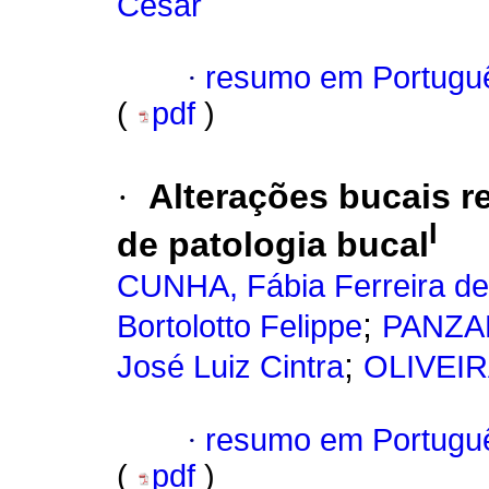
Cesar
·
resumo em Portugu
(
pdf
)
·
Alterações bucais r
I
de patologia bucal
CUNHA, Fábia Ferreira de
;
Bortolotto Felippe
PANZAR
;
José Luiz Cintra
OLIVEIRA
·
resumo em Portugu
(
pdf
)