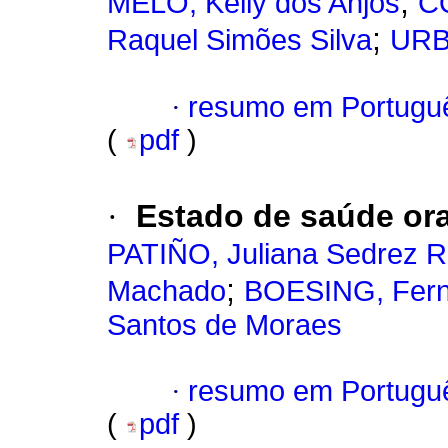
;
MELO, Kelly dos Anjos
CO
;
Raquel Simões Silva
URB
·
resumo em Portugu
(
pdf
)
·
Estado de saúde oral
PATIÑO, Juliana Sedrez R
;
Machado
BOESING, Fer
Santos de Moraes
·
resumo em Portugu
(
pdf
)