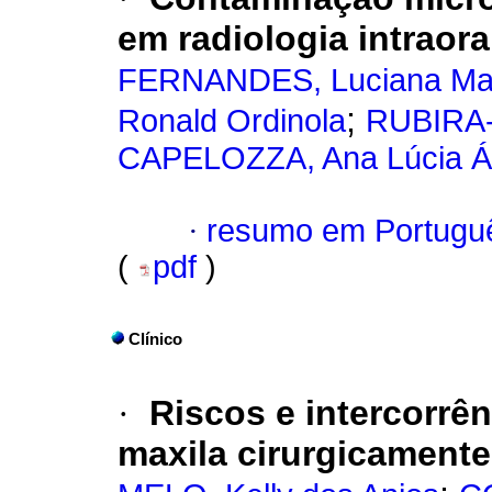
em radiologia intraora
FERNANDES, Luciana Mar
;
Ronald Ordinola
RUBIRA-
CAPELOZZA, Ana Lúcia Á
·
resumo em Portugu
(
pdf
)
Clínico
·
Riscos e intercorrê
maxila cirurgicamente