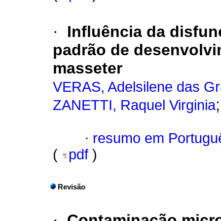
·
Influência da disf
padrão de desenvolv
masseter
VERAS, Adelsilene das G
ZANETTI, Raquel Virginia
·
resumo em Portugu
(
pdf
)
Revisão
·
Contaminação microb