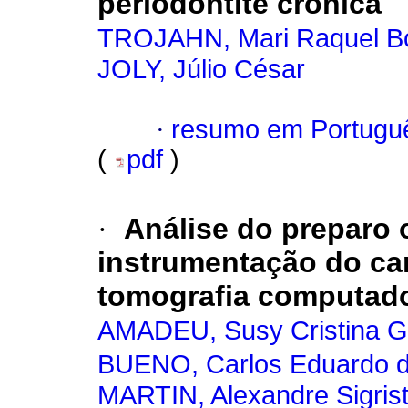
periodontite crônica
TROJAHN, Mari Raquel Bo
JOLY, Júlio César
·
resumo em Portugu
(
pdf
)
·
Análise do preparo o
instrumentação do can
tomografia computad
AMADEU, Susy Cristina 
BUENO, Carlos Eduardo da
MARTIN, Alexandre Sigris