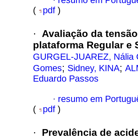
·
resumo em Portugu
(
pdf
)
·
Avaliação da tensã
plataforma Regular e 
GURGEL-JUAREZ, Nália C
;
;
Gomes
Sidney, KINA
ALM
Eduardo Passos
·
resumo em Portugu
(
pdf
)
·
Prevalência de acid