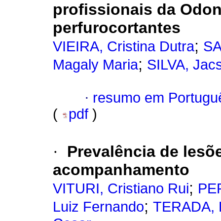
profissionais da Odo
perfurocortantes
;
VIEIRA, Cristina Dutra
SA
;
Magaly Maria
SILVA, Jacs
·
resumo em Portugu
(
pdf
)
·
Prevalência de lesõ
acompanhamento
;
VITURI, Cristiano Rui
PEP
;
Luiz Fernando
TERADA, 