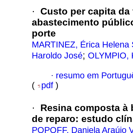
·
Custo per capita da
abastecimento públic
porte
MARTINEZ, Érica Helena 
;
Haroldo José
OLYMPIO, K
·
resumo em Portugu
(
pdf
)
·
Resina composta à b
de reparo: estudo clí
POPOFF, Daniela Araújo 