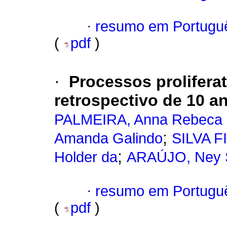
·
resumo em Portugu
(
pdf
)
·
Processos prolifera
retrospectivo de 10 a
PALMEIRA, Anna Rebeca d
;
Amanda Galindo
SILVA F
;
Holder da
ARAÚJO, Ney 
·
resumo em Portugu
(
pdf
)