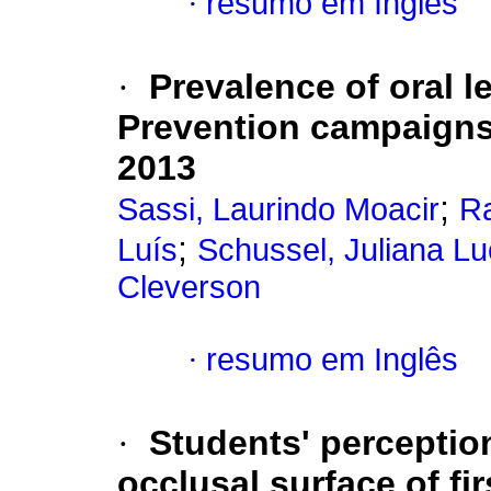
·
resumo em Inglês
·
Prevalence of oral l
Prevention campaigns 
2013
;
Sassi, Laurindo Moacir
Ra
;
Luís
Schussel, Juliana L
Cleverson
·
resumo em Inglês
·
Students' perceptio
occlusal surface of fi