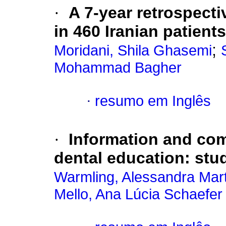
·
A 7-year retrospecti
in 460 Iranian patients
;
Moridani, Shila Ghasemi
Mohammad Bagher
·
resumo em Inglês
·
Information and co
dental education: stu
Warmling, Alessandra Mart
Mello, Ana Lúcia Schaefer 