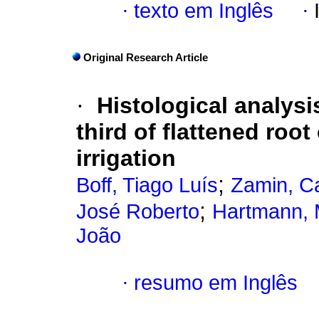
·
texto em Inglês
·
Original Research Article
·
Histological analysi
third of flattened roo
irrigation
;
Boff, Tiago Luís
Zamin, Ca
;
José Roberto
Hartmann, M
João
·
resumo em Inglês