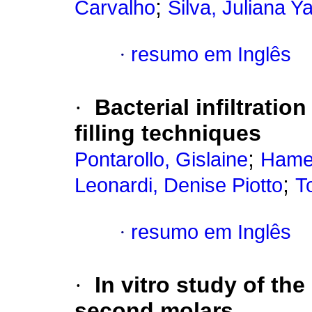
;
Carvalho
Silva, Juliana 
·
resumo em Inglês
·
Bacterial infiltrati
filling techniques
;
Pontarollo, Gislaine
Hamer
;
Leonardi, Denise Piotto
T
·
resumo em Inglês
·
In vitro study of th
second molars