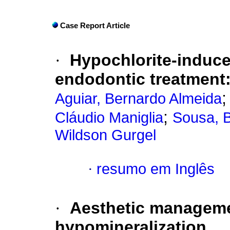
Case Report Article
·
Hypochlorite-induced
endodontic treatment:
Aguiar, Bernardo Almeida
;
Cláudio Maniglia
Sousa, 
Wildson Gurgel
·
resumo em Inglês
·
Aesthetic managemen
hypomineralization