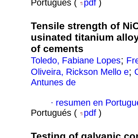
Portugués (
pdf
)
Tensile strength of N
usinated titanium allo
of cements
;
Toledo, Fabiane Lopes
Fr
;
Oliveira, Rickson Mello e
Antunes de
·
resumen en Portugu
Portugués (
pdf
)
Testing of galvanic co