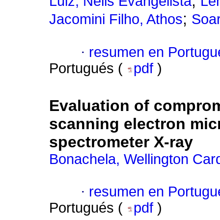
;
Luiz, Nelis Evangelista
Len
;
Jacomini Filho, Athos
Soar
·
resumen en Portugu
Portugués (
pdf
)
Evaluation of comprom
scanning electron mic
spectrometer X-ray
Bonachela, Wellington Car
·
resumen en Portugu
Portugués (
pdf
)