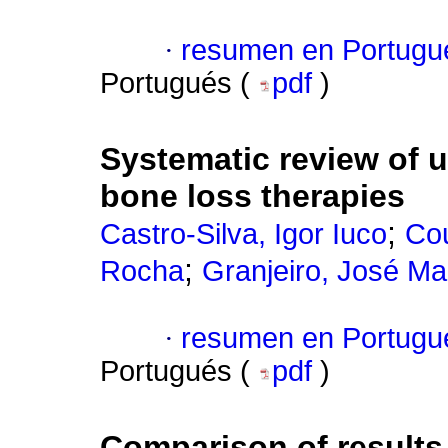
·
resumen en Portugu
Portugués (
pdf
)
Systematic review of 
bone loss therapies
;
Castro-Silva, Igor Iuco
Cou
;
Rocha
Granjeiro, José Ma
·
resumen en Portugu
Portugués (
pdf
)
Comparison of results 