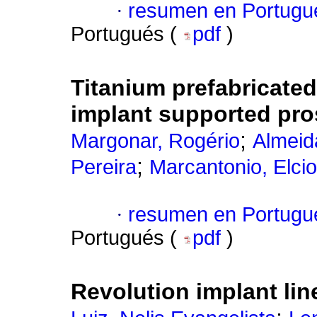
·
resumen en Portugu
Portugués (
pdf
)
Titanium prefabricated
implant supported pro
;
Margonar, Rogério
Almeida
;
Pereira
Marcantonio, Elcio
·
resumen en Portugu
Portugués (
pdf
)
Revolution implant lin