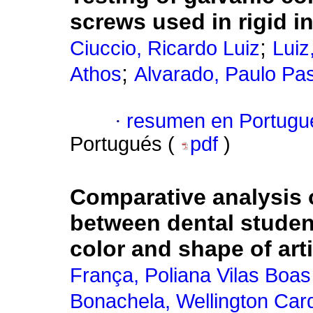
screws used in rigid in
;
Ciuccio, Ricardo Luiz
Luiz
;
Athos
Alvarado, Paulo Pa
·
resumen en Portugu
Portugués (
pdf
)
Comparative analysis o
between dental student
color and shape of arti
França, Poliana Vilas Boas
Bonachela, Wellington Car