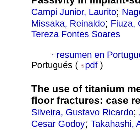
Passivity in implant-s
;
Campi Junior, Laurito
Nage
;
Missaka, Reinaldo
Fiuza, 
Tereza Fontes Soares
·
resumen en Portugu
Portugués (
pdf
)
The use of titanium me
floor fractures
:
case r
;
Silveira, Gustavo Ricardo
;
Cesar Godoy
Takahashi, 