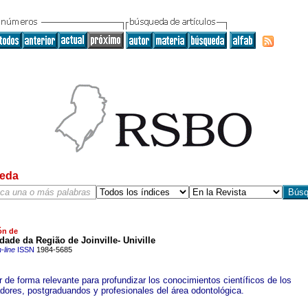
eda
ón de
dade da Região de Joinville- Univille
-line
ISSN
1984-5685
r de forma relevante para profundizar los conocimientos científicos de los
adores, postgraduandos y profesionales del área odontológica.